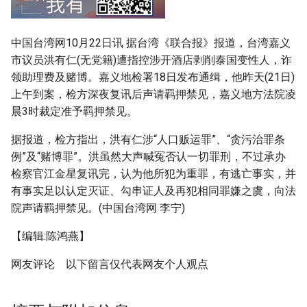
g
s
中国台湾网10月22日讯 据台湾《联合报》报道，台湾嘉义
市议员洪有仁(无党籍)遭指控涉开酒店剥削泰国变性人，诈
e
领助理费及赌博。嘉义地检署18日发布通缉，他昨天(21日)
a
上午到案，检方深夜复讯后声请羁押禁见，嘉义地方法院凌
r
晨3时裁定准予羁押禁见。
c
据报道，检方指出，洪有仁涉“人口贩运罪”、“贪污治罪条
例”及“赌博罪”。洪虽然大声喊冤否认一切罪刑，不过承办
h
检察官江金星复讯完，认为他所犯为重罪，有逃亡事实，并
有事实足以认定灭证、勾串证人及再犯相同罪嫌之虞，向法
院声请羁押禁见。(中国台湾网 李宁)
【编辑:陈鸿燕】
网友评论 以下留言仅代表网友个人观点