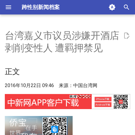
跨性别新闻档案
I
n
台湾嘉义市议员涉嫌开酒店
正文
i
剥削变性人 遭羁押禁见
t
摘要与附加信息
i
正文
附加信息 [Processed Page
a
Metadata]
l
2016年10月22日 09:46 来源：中国台湾网
i
z
i
n