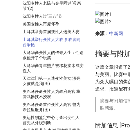
沈阳变性人老陈与金星同过“母亲
节”(2)
沈阳变性人过“三八”节
美国变性人再度怀孕
土耳其举办首届变性人选美大赛
来源
：
中新网
土耳其举行变性人大赛 参赛者同
台争艳
摘要与附
大马华裔变性人的传奇人生：性别
跟他开了个玩笑
大马华裔青年照片被移花接木成变
这篇文章报道了2
性人
与美丽。比赛中最终
天津津门第一人造变性美女:漂亮
为众人瞩目的焦
女孩就是我(图)
追求。报道配有
奥巴马任命变性人为政府高官 掌
管武器技术授权
摘要与附加信
奥巴马任命首位变性人高官 曾为
胜感激。
希拉里服务(图)
奥运性别鉴定中心可查出变性人
首先从外观判断
附加信息 [Proce