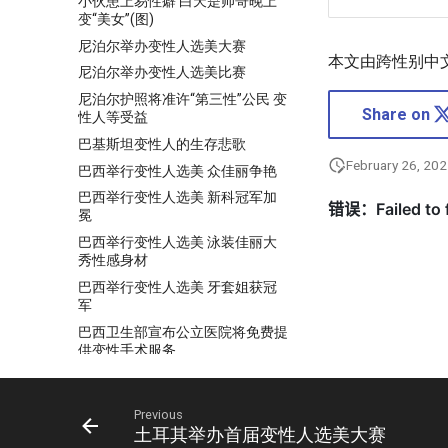
小伙患上易性癖 白天是帅哥晚上
变“美女”(图)
尼泊尔举办变性人选美大赛
本文由跨性别中
尼泊尔举办变性人选美比赛
尼泊尔护照将准许“第三性”公民 变
Share on
性人等受益
巴基斯坦变性人的生存悲歌
February 26, 20
巴西举行变性人选美 众佳丽争艳
巴西举行变性人选美 新科冠军加
冕
巴西举行变性人选美 泳装佳丽大
秀性感身材
巴西举行变性人选美 牙套姐获冠
军
巴西卫生部宣布公立医院将免费提
供变性手术服务
巴西圣保罗200万人参加同性恋游
行 反歧视要求宽容
Previous
广州性文化节新增变性模特走秀
土耳其举办首届变性人选美大赛
被疑突破文化底线