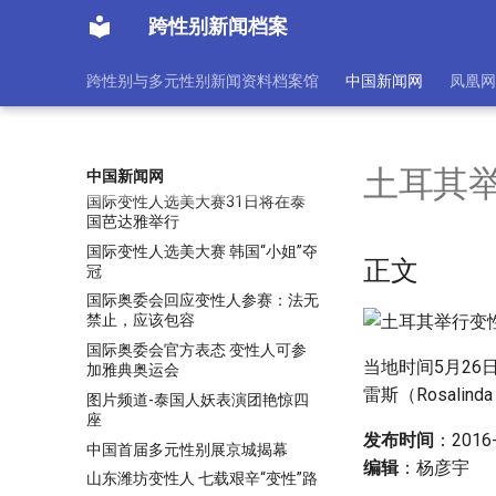
同性恋变性人可自由选择男女厕所
美新法令引争议
跨性别新闻档案
名嘴爆称港姐有变性人 “最美丽港
姐”震惊(图)
跨性别与多元性别新闻资料档案馆
中国新闻网
凤凰网
周杰伦选角出“变性人”男选手长发
造型被热传
国际变性人选美冠军趁热打铁 出
书演出忙捞金(图)
土耳其
中国新闻网
国际变性人选美大赛31日将在泰
国芭达雅举行
国际变性人选美大赛 韩国“小姐”夺
正文
冠
国际奥委会回应变性人参赛：法无
禁止，应该包容
国际奥委会官方表态 变性人可参
当地时间5月2
加雅典奥运会
雷斯（Rosalind
图片频道-泰国人妖表演团艳惊四
座
发布时间
：2016-
中国首届多元性别展京城揭幕
编辑
：杨彦宇
山东潍坊变性人 七载艰辛“变性”路