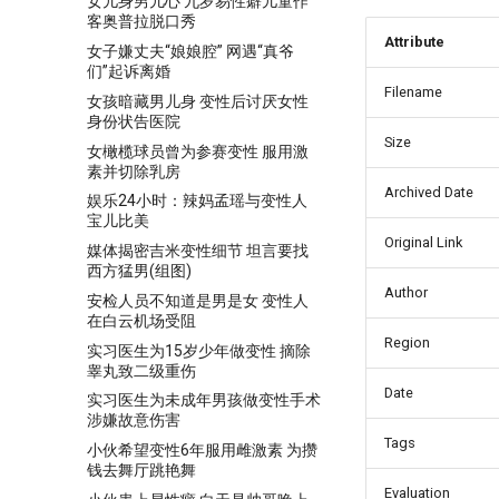
女儿身男儿心 九岁易性癖儿童作
客奥普拉脱口秀
Attribute
女子嫌丈夫“娘娘腔” 网遇“真爷
们”起诉离婚
Filename
女孩暗藏男儿身 变性后讨厌女性
身份状告医院
Size
女橄榄球员曾为参赛变性 服用激
素并切除乳房
Archived Date
娱乐24小时：辣妈孟瑶与变性人
宝儿比美
Original Link
媒体揭密吉米变性细节 坦言要找
西方猛男(组图)
Author
安检人员不知道是男是女 变性人
在白云机场受阻
Region
实习医生为15岁少年做变性 摘除
睾丸致二级重伤
Date
实习医生为未成年男孩做变性手术
涉嫌故意伤害
Tags
小伙希望变性6年服用雌激素 为攒
钱去舞厅跳艳舞
Evaluation