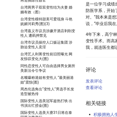
再需摘除性器官
是一位学习成绩出
台湾两男子双双变性结为夫妻 婚
防医学系，开始
姻有效（图）
对。“我本来是想
台湾变性模特甜美可爱现身 斗艳
说，“毕业后我
妩媚河莉秀(图)(3)
台湾嘉义市议员涉嫌开酒店剥削变
4年下来，高宁
性人 遭羁押禁见
变性手术。而高
台湾市议员操控人口贩运集团 涉
我，就连医生都
胁迫变性人卖淫
台湾艺人利菁变性前旧照曝光 网
友惊叹变化大(图)
同性恋变性人可自由选择男女厕所
评论
美新法令引争议
名嘴爆称港姐有变性人 “最美丽港
发表评论
姐”震惊(图)
查看评论
周杰伦选角出“变性人”男选手长发
造型被热传
国际变性人选美冠军趁热打铁 出
相关链接
书演出忙捞金(图)
国际变性人选美大赛31日将在泰
积极拥抱人生