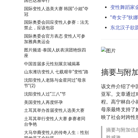
国芭达雅举行
变性舞蹈家
国际变性人选美大赛 韩国“小姐”夺
冠
"奇女子"狄
国际奥委会回应变性人参赛：法无
东北汉子欲圆
禁止，应该包容
国际奥委会官方表态 变性人可参
加雅典奥运会
图片频道-泰国人妖表演团艳惊四
座
中国首届多元性别展京城揭幕
摘要与附
山东潍坊变性人 七载艰辛“变性”路
沈阳变性人老陈与金星同过“母亲
节”(2)
该文件介绍了中
亚军。文章通过
沈阳变性人过“三八”节
程。高宁林自小
美国变性人再度怀孕
母亲最终支持了
土耳其举办首届变性人选美大赛
映了社会对跨性
土耳其举行变性人大赛 参赛者同
台争艳
摘要与附加信
大马华裔变性人的传奇人生：性别
胜感激。
跟他开了个玩笑