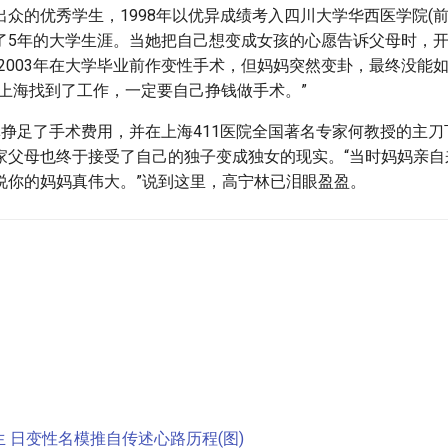
众的优秀学生，1998年以优异成绩考入四川大学华西医学院(前
了5年的大学生涯。当她把自己想变成女孩的心愿告诉父母时，
2003年在大学毕业前作变性手术，但妈妈突然变卦，最终没能如
在上海找到了工作，一定要自己挣钱做手术。”
林挣足了手术费用，并在上海411医院全国著名专家何教授的主
家父母也终于接受了自己的独子变成独女的现实。“当时妈妈亲自
说你的妈妈真伟大。”说到这里，高宁林已泪眼盈盈。
 日变性名模推自传述心路历程(图)