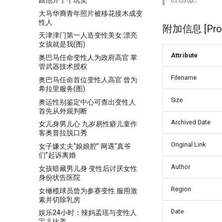
大马华裔青年照片被移花接木成变
性人
附加信息 [Proce
天津津门第一人造变性美女:漂亮
女孩就是我(图)
Attribute
奥巴马任命变性人为政府高官 掌
管武器技术授权
Filename
奥巴马任命首位变性人高官 曾为
希拉里服务(图)
Size
奥运性别鉴定中心可查出变性人
首先从外观判断
Archived Date
女儿身男儿心 九岁易性癖儿童作
客奥普拉脱口秀
Original Link
女子嫌丈夫“娘娘腔” 网遇“真爷
们”起诉离婚
Author
女孩暗藏男儿身 变性后讨厌女性
身份状告医院
Region
女橄榄球员曾为参赛变性 服用激
素并切除乳房
Date
娱乐24小时：辣妈孟瑶与变性人
宝儿比美