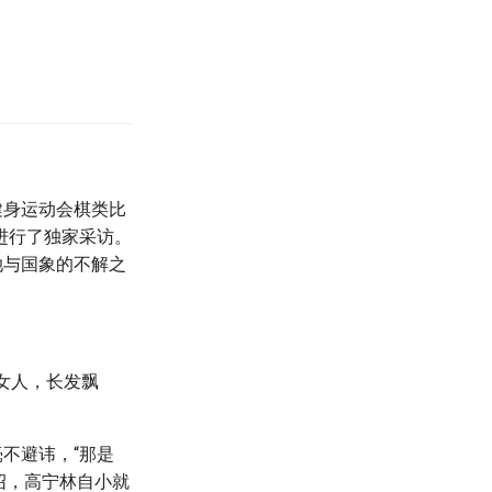
健身运动会棋类比
进行了独家采访。
她与国象的不解之
女人，长发飘
不避讳，“那是
介绍，高宁林自小就