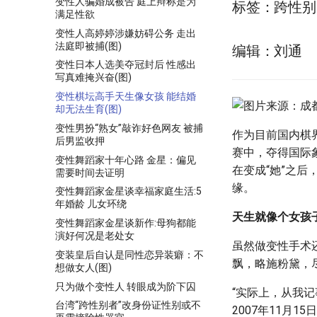
变性人骗婚成被告 庭上辩称是为
标签：跨性别
满足性欲
变性人高婷婷涉嫌妨碍公务 走出
法庭即被捕(图)
编辑：刘通
变性日本人选美夺冠封后 性感出
写真难掩兴奋(图)
变性棋坛高手天生像女孩 能结婚
却无法生育(图)
变性男扮“熟女”敲诈好色网友 被捕
作为目前国内棋
后男监收押
赛中，夺得国际
变性舞蹈家十年心路 金星：偏见
在变成“她”之
需要时间去证明
缘。
变性舞蹈家金星谈幸福家庭生活:5
年婚龄 儿女环绕
天生就像个女孩
变性舞蹈家金星谈新作:母狗都能
演好何况是老处女
虽然做变性手术
变装皇后自认是同性恋异装癖：不
飘，略施粉黛，
想做女人(图)
只为做个变性人 转眼成为阶下囚
“实际上，从我
台湾“跨性别者”改身份证性别或不
2007年11月