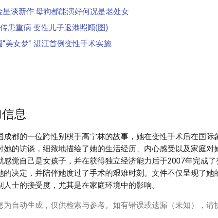
金星谈新作:母狗都能演好何况是老处女
娜传患重病 变性儿子返港照顾(图)
“美女梦” 湛江首例变性手术实施
加信息
国成都的一位跨性别棋手高宁林的故事，她在变性手术后在国际
对她的访谈，细致地描绘了她的生活经历、内心感受以及家庭对
就感觉自己是女孩子，并在获得独立经济能力后于2007年完成
她的决定，并陪伴她度过了手术的艰难时刻。文件不仅呈现了她
别人士的接受度，尤其是在家庭环境中的影响。
息为自动生成，仅供检索与参考。如有错误或遗漏（未知），请