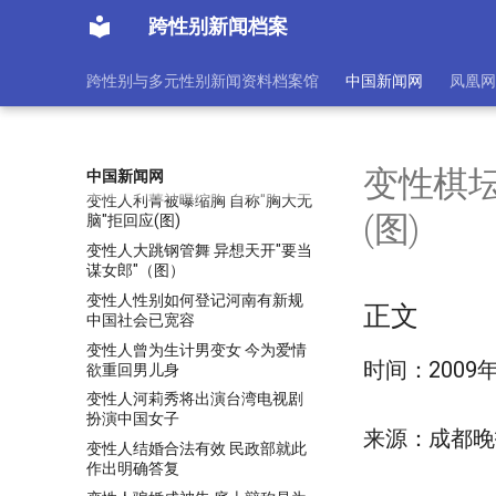
变性“女郎”因盗窃入狱 看守所安排
单独关押(图)
跨性别新闻档案
变性人、劳教者、在校大学生等今
天起可登记结婚
跨性别与多元性别新闻资料档案馆
中国新闻网
凤凰网
变性人为了留住男友 诈骗寺庙住
持17万被逮捕
变性人买保险接连吃到闭门羹 保
险公司称有风险
变性棋
中国新闻网
变性人利菁被曝缩胸 自称"胸大无
(图)
脑"拒回应(图)
变性人大跳钢管舞 异想天开"要当
谋女郎"（图）
变性人性别如何登记河南有新规
正文
中国社会已宽容
变性人曾为生计男变女 今为爱情
时间：2009年
欲重回男儿身
变性人河莉秀将出演台湾电视剧
扮演中国女子
来源：成都晚
变性人结婚合法有效 民政部就此
作出明确答复