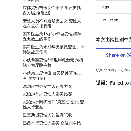
Tags
媒体揭密吉米变性细节 坦言要找
西方猛男(组图)
Evaluation
安检人员不知道是男是女 变性人
在白云机场受阻
实习医生为15岁少年做变性 摘除
睾丸致二级重伤
本文由跨性别中
实习医生为未成年男孩做变性手术
涉嫌故意伤害
Share on
小伙希望变性6年服用雌激素 为攒
钱去舞厅跳艳舞
February 26, 20
小伙患上易性癖 白天是帅哥晚上
变“美女”(图)
尼泊尔举办变性人选美大赛
尼泊尔举办变性人选美比赛
尼泊尔护照将准许“第三性”公民 变
性人等受益
巴基斯坦变性人的生存悲歌
巴西举行变性人选美 众佳丽争艳
巴西举行变性人选美 新科冠军加