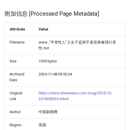
附加信息 [Processed Page Metadata]
Attribute
Value
Filename
www_“半变性人”入女子监狱不老实将被强行变
性.md
Size
1339 bytes
Archived
2024-11-08 09:53:04
Date
Original
https://www.chinanews.com.cn/gj/2013/12-
Link
23/5650235.shtml
Author
中国新闻网
Region
英国