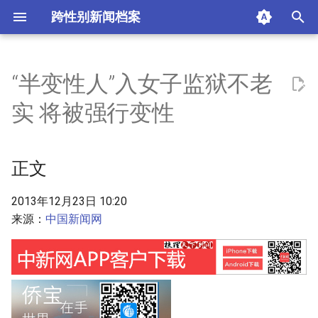
跨性别新闻档案
I
n
“半变性人”入女子监狱不老
正文
i
实 将被强行变性
t
摘要与附加信息
i
正文
附加信息 [Processed Page
a
Metadata]
l
2013年12月23日 10:20
来源：
中国新闻网
i
z
i
n