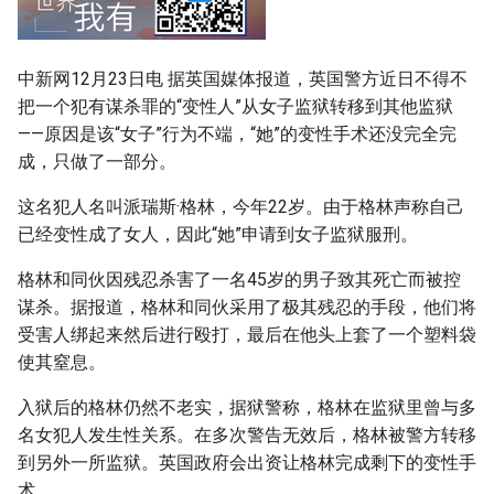
g
s
中新网12月23日电 据英国媒体报道，英国警方近日不得不
e
把一个犯有谋杀罪的“变性人”从女子监狱转移到其他监狱
——原因是该“女子”行为不端，“她”的变性手术还没完全完
a
成，只做了一部分。
r
这名犯人名叫派瑞斯·格林，今年22岁。由于格林声称自己
c
已经变性成了女人，因此“她”申请到女子监狱服刑。
h
格林和同伙因残忍杀害了一名45岁的男子致其死亡而被控
谋杀。据报道，格林和同伙采用了极其残忍的手段，他们将
受害人绑起来然后进行殴打，最后在他头上套了一个塑料袋
使其窒息。
入狱后的格林仍然不老实，据狱警称，格林在监狱里曾与多
名女犯人发生性关系。在多次警告无效后，格林被警方转移
到另外一所监狱。英国政府会出资让格林完成剩下的变性手
术。