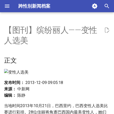
跨性别新闻档案
I
n
【图刊】缤纷丽人——变性
正文
i
人选美
t
摘要与附加信息
i
正文
附加信息 [Processed Page
a
Metadata]
l
i
发布时间：
2013-12-09 09:05:18
来源：
中新网
z
编辑：
陈静
i
当地时间2013年10月21日，巴西里约，巴西变性人选美比
n
赛进行彩排。28位佳丽将角逐巴西国内最美变性人，她们