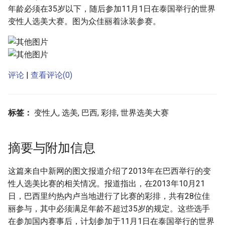
g
年龄必须在35岁以下，随后参加11月1日在泰国举行的世界
变性人选美大赛。图为众佳丽着泳装参赛。
s
e
a
评论
|
查看评论(0)
r
c
标签：
变性人, 选美, 巴西, 彩排, 世界选美大赛
h
摘要与附加信息
这篇来自中新网的图文报道介绍了2013年在巴西举行的变
性人选美比赛的相关情况。报道指出，在2013年10月21
日，巴西里约热内卢当地进行了比赛的彩排，共有28位佳
丽参与，其中必须满足年龄不超过35岁的规定。这些选手
在参加国内赛事后，计划参加于11月1日在泰国举行的世界