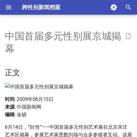
跨性别新闻档案
I
n
中国首届多元性别展京城揭
正文
i
幕
t
摘要与附加信息
i
正文
附加信息 [Processed Page
a
Metadata]
l
i
时间
: 2009年06月15日
来源
: 中国新闻网
z
编辑
: 金硕
i
6月14日，“别·性”——中国首届多元性别艺术展在北京宋庄
n
艺术区揭幕，参展艺术家悉数到场与众多参观者互动。该展