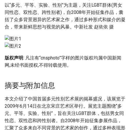
g
以“多元、平等、实验、性别”为主题，关注LGBT群体(男女
同性恋、双性恋、跨性别者)，自2008年开始征集作品，囊
s
括了众多背景迥异的艺术家之作，通过多种形式和媒介的凝
e
合，带来新鲜思想与视觉的风暴。中新社发 赵依依 摄
a
r
c
版权声明
: 凡注有“cnsphoto”字样的图片版权均属中国新闻
网,未经书面授权,不得转载使用。
h
摘要与附加信息
本文介绍了中国首届多元性别艺术展的揭幕盛况，该展览于
2009年6月14日在北京宋庄艺术区举行。展览主题围绕“多
元、平等、实验、性别”，旨在关注LGBT群体，包括男女同
性恋、双性恋和跨性别者。自2008年开始征集参展作品，
汇聚了众多来自不同背景的艺术家的创作，通过多种表现形