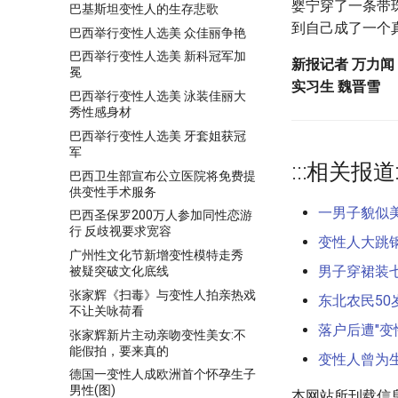
婴宁穿了一条带
巴基斯坦变性人的生存悲歌
到自己成了一个
巴西举行变性人选美 众佳丽争艳
巴西举行变性人选美 新科冠军加
新报记者 万力闻
冕
实习生 魏晋雪
巴西举行变性人选美 泳装佳丽大
秀性感身材
巴西举行变性人选美 牙套姐获冠
军
:::相关报道:
巴西卫生部宣布公立医院将免费提
供变性手术服务
一男子貌似
巴西圣保罗200万人参加同性恋游
行 反歧视要求宽容
变性人大跳钢
广州性文化节新增变性模特走秀
男子穿裙装七
被疑突破文化底线
张家辉《扫毒》与变性人拍亲热戏
东北农民50
不让关咏荷看
落户后遭"变
张家辉新片主动亲吻变性美女:不
能假拍，要来真的
变性人曾为
德国一变性人成欧洲首个怀孕生子
男性(图)
本网站所刊载信