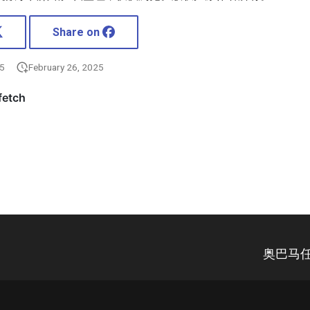
Share on
25
February 26, 2025
奥巴马