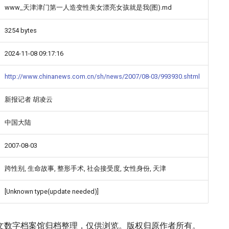
www_天津津门第一人造变性美女漂亮女孩就是我(图).md
3254 bytes
2024-11-08 09:17:16
http://www.chinanews.com.cn/sh/news/2007/08-03/993930.shtml
新报记者 胡凌云
中国大陆
2007-08-03
跨性别, 生命故事, 整形手术, 社会接受度, 女性身份, 天津
[Unknown type(update needed)]
文数字档案馆归档整理，仅供浏览。版权归原作者所有。