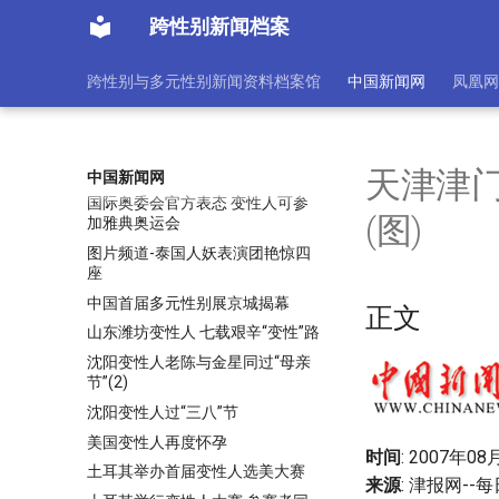
国际变性人选美冠军趁热打铁 出
书演出忙捞金(图)
跨性别新闻档案
国际变性人选美大赛31日将在泰
国芭达雅举行
跨性别与多元性别新闻资料档案馆
中国新闻网
凤凰网
国际变性人选美大赛 韩国“小姐”夺
冠
国际奥委会回应变性人参赛：法无
天津津
禁止，应该包容
中国新闻网
国际奥委会官方表态 变性人可参
(图)
加雅典奥运会
图片频道-泰国人妖表演团艳惊四
座
中国首届多元性别展京城揭幕
正文
山东潍坊变性人 七载艰辛“变性”路
沈阳变性人老陈与金星同过“母亲
节”(2)
沈阳变性人过“三八”节
美国变性人再度怀孕
时间
: 2007年08
土耳其举办首届变性人选美大赛
来源
: 津报网--