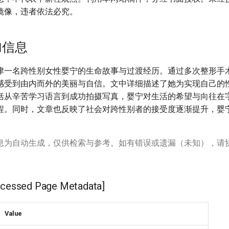
镜像，违者依法必究。
加信息
津一名跨性别女性婴宁的生命故事与过渡经历。通过多次整形手
感受到由内而外的美丽与自信。文中详细描述了她为实现自己的
括从辛苦学习语言到成功拍摄写真，婴宁对生活的希望与向往在
程。同时，文章也反映了社会对跨性别者的接受度逐渐提升，婴
息为自动生成，仅供检索与参考。如有错误或遗漏（未知），请
ssed Page Metadata]
Value