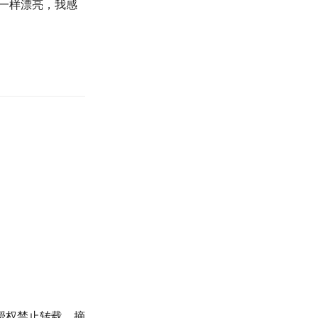
一样漂亮，我感
授权禁止转载、摘