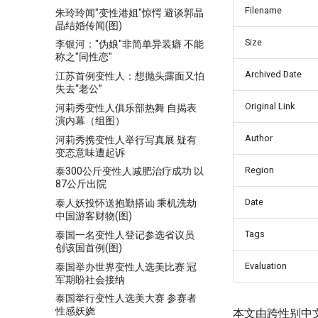
Filename
朱玲玲闻"变性港姐"惊愕 避谈郭晶
晶结婚传闻(图)
Size
李银河："伪娘"非简单异装癖 不能
称之"同性恋"
Archived Date
江苏首例变性人：想抛头露面又怕
失去“老公”
Original Link
河莉秀变性人俱乐部热舞 自揭表
演内幕（组图）
Author
河莉秀携变性人举行写真展 疑有
变态意味遭起诉
Region
泰300公斤变性人减肥治疗成功 以
87公斤出院
Date
泰人妖投怀送抱勤搭讪 乘机洗劫
中国游客财物(图)
Tags
泰国一名变性人登记参选省议员
创该国首例(图)
Evaluation
泰国举办世界变性人选美比赛 冠
军期盼社会接纳
泰国举行变性人选美大赛 参赛者
性感妖娆
本文由跨性别中