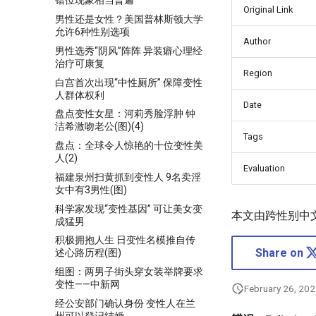
错位现象相当普遍
Original Link
男性还是女性？美国普林斯顿大学
允许6种性别选项
Author
男性选秀“阴风”阵阵 异装癖心理经
治疗可康复
Region
白宫首次出现“中性厕所” 保障变性
人群体权利
Date
盘点变性女星：河莉秀脸浮肿 钟
洁希激吻老公(图)(4)
Tags
盘点：全球令人惊艳的十位变性美
人(2)
Evaluation
福建泉州扫黄抓到变性人 9名卖淫
女中有3男性(图)
科学家发现“变性基因” 可让美女变
本文由跨性别中
成猛男
积极拥抱人生 日变性名模推自传
Share on
述心路历程(图)
组图：两男子街头穿女装举牌要求
变性——中新网
February 26, 20
经公安部门确认身份 变性人在兰
州可以登记结婚