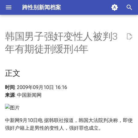
跨性别新闻档案
I
n
韩国男子强奸变性人被判3
正文
i
年有期徒刑缓刑4年
t
相关新闻
i
正文
摘要与附加信息
a
附加信息 [Processed Page
l
时间
: 2009年09月10日 16:16
Metadata]
来源
: 中国新闻网
i
z
中新网9月10日电 据韩联社报道，韩国大法院判决称，即使
i
强奸户籍上是男性的变性人，强奸罪也成立。
n