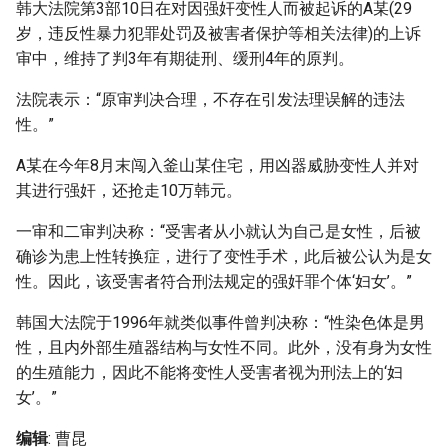
韩大法院第3部10日在对因强奸变性人而被起诉的A某(29
g
岁，违反性暴力犯罪处罚及被害者保护等相关法律)的上诉
s
审中，维持了判3年有期徒刑、缓刑4年的原判。
e
法院表示：“原审判决合理，不存在引发法理误解的违法
a
性。”
r
A某在今年8月末闯入釜山某住宅，用凶器威胁变性人并对
其进行强奸，还抢走10万韩元。
c
h
一审和二审判决称：“受害者从小就认为自己是女性，后被
确诊为患上性转换症，进行了变性手术，此后被公认为是女
性。因此，该受害者符合刑法规定的强奸罪个体‘妇女’。”
韩国大法院于1996年就类似事件曾判决称：“性染色体是男
性，且内外部生殖器结构与女性不同。此外，没有身为女性
的生殖能力，因此不能将变性人受害者视为刑法上的‘妇
女’。”
编辑
: 曹昆