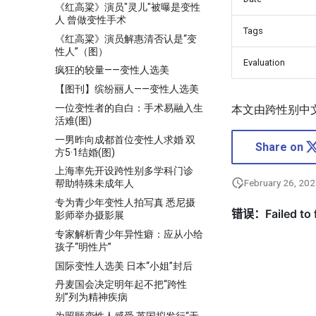
《红高粱》演员"灵儿"被曝是变性
人 曾做变性手术
Tags
《红高粱》演员解惠清否认是“变
性人”（图）
Evaluation
疯狂的较量——变性人选美
【图刊】缤纷丽人——变性人选美
一位变性者的自白：手术易融入生
本文由跨性别中
活难(图)
一男昨向成都首位变性人求婚 双
Share on
方5·1结婚(图)
上海率先开设跨性别多学科门诊
February 26, 20
帮助特殊未成年人
专为青少年变性人拍写真 悉尼摄
影师举办摄影展
专家解析青少年异性癖：应从小给
孩子“明性片”
国际变性人选美 日本“小姐”封后
丹麦国会决定明年起不把“跨性
别”列为精神疾病