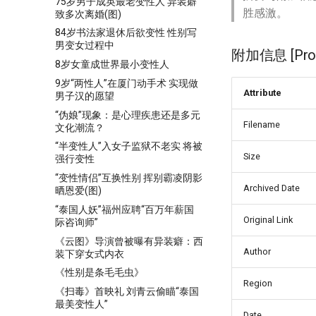
75岁男子成英最老变性人 异装癖
胜感激。
致多次离婚(图)
84岁书法家退休后欲变性 性别写
男变女过程中
附加信息 [Proce
8岁女童成世界最小变性人
9岁“两性人”在厦门动手术 实现做
Attribute
男子汉的愿望
“伪娘”现象：是心理疾患还是多元
Filename
文化潮流？
“半变性人”入女子监狱不老实 将被
Size
强行变性
“变性情侣”互换性别 挥别霸凌阴影
Archived Date
晒恩爱(图)
“泰国人妖”福州应聘“百万年薪国
Original Link
际咨询师”
《云图》导演曾被曝有异装癖：西
Author
装下穿女式内衣
《性别是条毛毛虫》
Region
《扫毒》首映礼 刘青云偷瞄“泰国
最美变性人”
Date