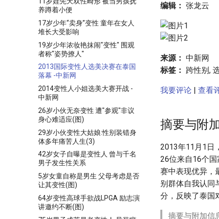
11岁娃先天双性畸形 被当男孩抚
编辑：
张龙云
养蹲着小便
17岁少年“卖身”变性 童年在女人
堆长大受影响
19岁少年浓妆艳抹闹"变性" 围观
者称"姿势撩人"
来源：
中新网
2013国际变性人选美决赛在泰国
标签：
跨性别, 选
落幕 -中新网
2014变性人小姐选美大赛开战 -
我要评论
|
查看评
中新网
26岁小伙无奈变性 遭"参观"非议
身心难适应(图)
摘要与附
29岁小伙变性大姑娘:性别装错身
体多年痛苦人生(3)
2013年11月
42岁女子自曝是变性人 曾与千名
26位来自16个国
男子发生性关系
赛中表现优异，
5岁女童自称是男生 父母考虑是否
别群体自我认同
让其变性(图)
分，反映了泰国
64岁变性高球手欲战LPGA 励志演
讲邀约不断(图)
摘要与附加信