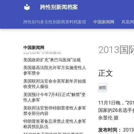
跨性别新闻档案
跨性别与多元性别新闻资料档案馆
中国新闻网
凤凰网
特朗普签变性人服役禁令 防长：
2013
中国新闻网
已入伍者可继续服役
美国政府扩充“奥巴马医保”法规
美国最高法院允许军方实施变性人
正文
参军禁令
美国联邦法官命令美军新年开始接
收变性人服役
美国预计今年7月4日正式“解禁”变
性人参军
11月1日晚，“
美联邦法官暂停特朗普变性人参军
国家的26名选手参
禁令部分内容
余显伦 摄
特朗普签署备忘录禁止变性人参军
称其扰乱队伍
发布时间：
2013-