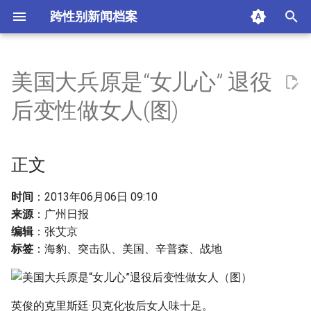
跨性别新闻档案
I
n
美国大兵原是“女儿心” 退役
正文
i
后变性做女人(图)
t
摘要与附加信息
i
正文
附加信息 [Processed Page
a
Metadata]
l
时间
：2013年06月06日 09:10
来源
：广州日报
i
编辑
：张艾京
z
标签
：海豹、突击队、美国、辛普森、战地
i
n
英俊的克里斯廷·贝克化妆后女人味十足。