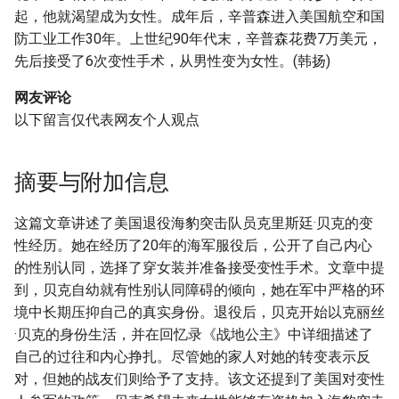
起，他就渴望成为女性。成年后，辛普森进入美国航空和国
防工业工作30年。上世纪90年代末，辛普森花费7万美元，
先后接受了6次变性手术，从男性变为女性。(韩扬)
网友评论
以下留言仅代表网友个人观点
摘要与附加信息
这篇文章讲述了美国退役海豹突击队员克里斯廷·贝克的变
性经历。她在经历了20年的海军服役后，公开了自己内心
的性别认同，选择了穿女装并准备接受变性手术。文章中提
到，贝克自幼就有性别认同障碍的倾向，她在军中严格的环
境中长期压抑自己的真实身份。退役后，贝克开始以克丽丝
·贝克的身份生活，并在回忆录《战地公主》中详细描述了
自己的过往和内心挣扎。尽管她的家人对她的转变表示反
对，但她的战友们则给予了支持。该文还提到了美国对变性