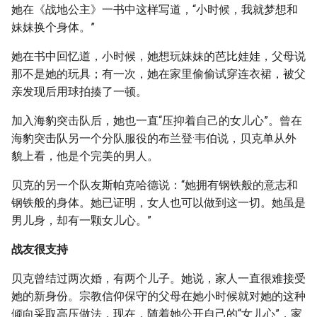
她在《战地公主》一书中这样写道，“小时候，我就梦想和
妹妹换个身体。”
她在书中回忆道，小时候，她想玩妹妹的芭比娃娃，父母说
那不是她的玩具；有一次，她在家里偷偷试穿连衣裙，被父
亲发现后用球拍揍了一顿。
加入海豹突击队后，她也一直“压抑着自己的女儿心”。曾在
海豹突击队另一个分队服役的布兰登·韦伯说，贝克单从外
貌上看，他是个完美的男人。
贝克的另一个队友斯帕克哈德说：“她拥有钢铁般的意志和
钢铁般的身体。她已证明，女人也可以做到这一切。她虽是
男儿身，却有一颗女儿心。”
战友很支持
贝克曾结过两次婚，有两个儿子。她说，家人一直很难接受
她的新身份。宗教信仰保守的父母在她小时候就对她的这种
倾向采取高压做法，现在，随着她公开自己的“女儿心”，家