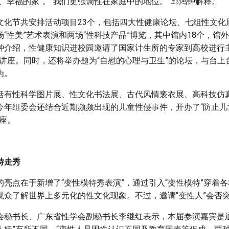
、幸福的家”。“我们更强调性在家庭中的地位。”邱鸿钟解释。
文化节共安排活动项目23个，包括四大性健康论坛、七组性文化
“性美”艺术表演和两场“性科技产品”博览，其中馆内18个，馆
钟介绍，性健康知识进校园邀请了国家计生所的专家到高校进行主
的讲座。同时，还将举办题为“自慰的心理与卫生”的论坛，与台上
为。
括有性科学图片展、性文化书法展、古代风情亵衣展、高科技仿
今年组委会还结合近期频频出现的儿童性侵事件，开办了“防止儿
座。
特走秀
的亮点在于新增了“变性模特秀表演”，通过引入“变性模特”穿着
观众了解世界上多元化的性文化现象。不过，邀请“变性人”会否
会秘书长、广东省性学会副秘书长李继红表示，本届参演嘉宾是