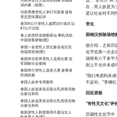
选，“变性人”和
河莉秀变性人俱乐部热舞 自揭表
演内幕（组图）
在，而人妖是为
河莉秀携变性人举行写真展 疑有
是让社会对不同
变态意味遭起诉
变化
泰300公斤变性人减肥治疗成功 以
87公斤出院
因锦汉拆除场馆
泰人妖投怀送抱勤搭讪 乘机洗劫
中国游客财物(图)
据介绍，之前历
泰国一名变性人登记参选省议员
化节也第一次走
创该国首例(图)
场馆有八千多平
泰国举办世界变性人选美比赛 冠
军期盼社会接纳
则上不允许未成
泰国举行变性人选美大赛 参赛者
性感妖娆
“我们考虑到未
不反对。”李继
泰国人妖有专用厕所
泰国人妖选美皇后取出乳房填充物
回应质疑
出家当和尚
泰国人妖选美皇后取出乳房填充物
“有性无文化”评
出家当和尚
泰国变性人剃度两周不愿当女人
历届性文化节中