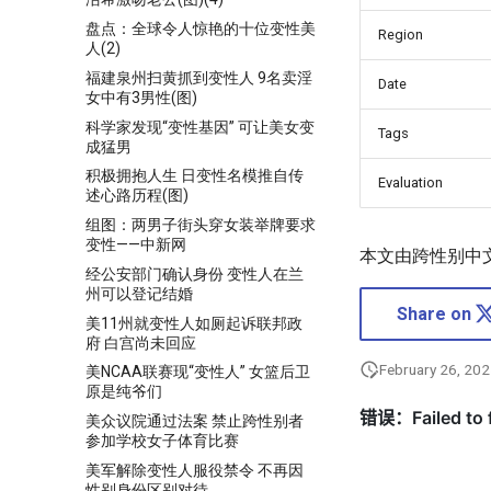
盘点：全球令人惊艳的十位变性美
Region
人(2)
福建泉州扫黄抓到变性人 9名卖淫
Date
女中有3男性(图)
科学家发现“变性基因” 可让美女变
Tags
成猛男
积极拥抱人生 日变性名模推自传
Evaluation
述心路历程(图)
组图：两男子街头穿女装举牌要求
变性——中新网
本文由跨性别中
经公安部门确认身份 变性人在兰
州可以登记结婚
Share on
美11州就变性人如厕起诉联邦政
府 白宫尚未回应
February 26, 20
美NCAA联赛现“变性人” 女篮后卫
原是纯爷们
美众议院通过法案 禁止跨性别者
参加学校女子体育比赛
美军解除变性人服役禁令 不再因
性别身份区别对待