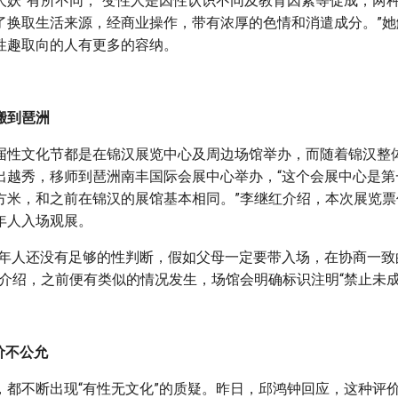
“人妖”有所不同，“变性人是因性认识不同及教育因素等促成，两
了换取生活来源，经商业操作，带有浓厚的色情和消遣成分。”她
性趣取向的人有更多的容纳。
搬到琶洲
届性文化节都是在锦汉展览中心及周边场馆举办，而随着锦汉整
出越秀，移师到琶洲南丰国际会展中心举办，“这个会展中心是第
方米，和之前在锦汉的展馆基本相同。”李继红介绍，本次展览票
年人入场观展。
成年人还没有足够的性判断，假如父母一定要带入场，在协商一致
红介绍，之前便有类似的情况发生，场馆会明确标识注明“禁止未成
价不公允
，都不断出现“有性无文化”的质疑。昨日，邱鸿钟回应，这种评