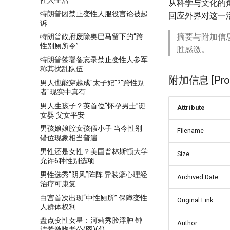
从科学与文化的
特朗普因禁止变性人服役言论被起
回应外界对这一
诉
摘要与附加信
特朗普政府废除奥巴马留下的“跨
性别厕所令”
胜感激。
特朗普签署备忘录禁止变性人参军
称其扰乱队伍
附加信息 [Proce
男人也能穿越成"太子妃"?"跨性别
者"现实中真有
男人生孩子？英首位“怀孕男士”诞
Attribute
女婴 父女平安
男孩娘娘腔女孩假小子 当今性别
Filename
错位现象相当普遍
男性还是女性？美国普林斯顿大学
Size
允许6种性别选项
男性选秀“阴风”阵阵 异装癖心理经
Archived Date
治疗可康复
白宫首次出现“中性厕所” 保障变性
Original Link
人群体权利
盘点变性女星：河莉秀脸浮肿 钟
Author
洁希激吻老公(图)(4)