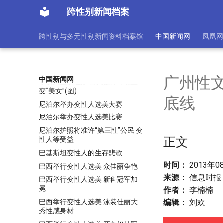
在白云机场受阻
跨性别新闻档案
实习医生为15岁少年做变性 摘除
睾丸致二级重伤
跨性别与多元性别新闻资料档案馆
中国新闻网
凤凰网
实习医生为未成年男孩做变性手术
涉嫌故意伤害
小伙希望变性6年服用雌激素 为攒
钱去舞厅跳艳舞
广州性
中国新闻网
小伙患上易性癖 白天是帅哥晚上
变“美女”(图)
底线
尼泊尔举办变性人选美大赛
尼泊尔举办变性人选美比赛
尼泊尔护照将准许“第三性”公民 变
正文
性人等受益
巴基斯坦变性人的生存悲歌
时间：
2013年0
巴西举行变性人选美 众佳丽争艳
来源：
信息时报
巴西举行变性人选美 新科冠军加
冕
作者：
李楠楠
巴西举行变性人选美 泳装佳丽大
编辑：
刘欢
秀性感身材