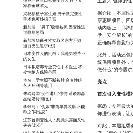
主题为“健康的性
捷克一家三口都是变性人 性学专
家称全球罕见
据介绍，本届性
揭秘移植子宫生娃 男子做完变性
手术也可移植子宫
康惠民项目、四场
新加坡一“男子”吸毒被抓 因变性逃
动内容上，邱鸿
过鞭刑惩罚
孕、安全留长”
新加坡华裔变性女取名东方不败
正确解释自慰行
逾百男生追求(图)
日本变性人的剖白：我是男校毕业
此外，活动还包
的女生
统保留项目外，
日本拟培养专业变性手术医生 将
做什么”的专题讲
变性纳入保险范围
本名、学生照不断被炒 台变性综
亮点
艺天后利菁喷泪
朱玲玲闻"变性港姐"惊愕 避谈郭晶
首次引入变性模
晶结婚传闻(图)
据悉，今年最大
李银河："伪娘"非简单异装癖 不能
称之"同性恋"
饰进行表演，让
江苏首例变性人：想抛头露面又怕
对此，本届组委
失去“老公”