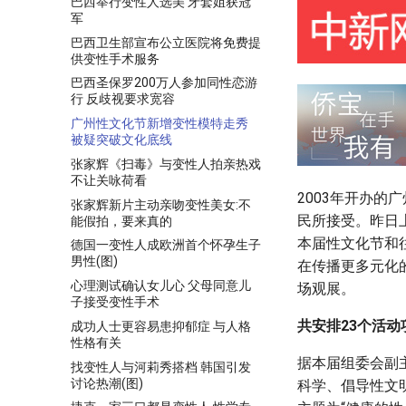
巴西举行变性人选美 牙套姐获冠
军
巴西卫生部宣布公立医院将免费提
供变性手术服务
巴西圣保罗200万人参加同性恋游
行 反歧视要求宽容
广州性文化节新增变性模特走秀
被疑突破文化底线
张家辉《扫毒》与变性人拍亲热戏
不让关咏荷看
2003年开办
张家辉新片主动亲吻变性美女:不
民所接受。昨日上
能假拍，要来真的
本届性文化节和
德国一变性人成欧洲首个怀孕生子
男性(图)
在传播更多元化
心理测试确认女儿心 父母同意儿
场观展。
子接受变性手术
共安排23个活动
成功人士更容易患抑郁症 与人格
性格有关
据本届组委会副
找变性人与河莉秀搭档 韩国引发
讨论热潮(图)
科学、倡导性文