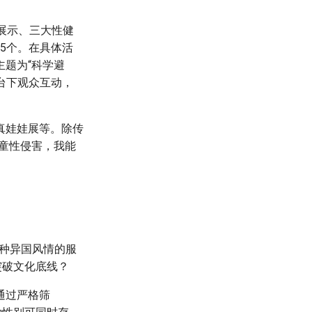
展示、三大性健
外5个。在具体活
题为“科学避
台下观众互动，
真娃娃展等。除传
童性侵害，我能
各种异国风情的服
突破文化底线？
通过严格筛