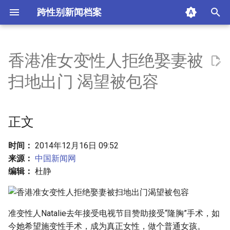
跨性别新闻档案
I
n
香港准女变性人拒绝娶妻被
正文
i
扫地出门 渴望被包容
t
摘要与附加信息
i
正文
附加信息 [Processed Page
a
Metadata]
l
时间：
2014年12月16日 09:52
来源：
中国新闻网
i
编辑：
杜静
z
i
准变性人Natalie去年接受电视节目赞助接受“隆胸”手术，如
n
今她希望施变性手术，成为真正女性，做个普通女孩。