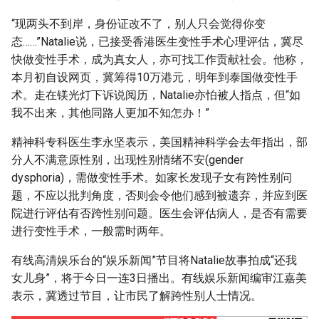
“现两头不到岸，身份证改不了，别人只会觉得你变
态……”Natalie说，已接受香港医生变性手术心理评估，冀尽
快做变性手术，成为真女人，亦可找工作贡献社会。他称，
本月初自设网页，冀筹得10万港元，明年到泰国做变性手
术。走在镁光灯下诉说阅历，Natalie亦怕被人指点，但“如
我不出来，其他同路人更加不知怎办！”
精神科专科医生李永坚表示，美国精神科学会去年指出，部
分人不满意原性别，出现性别情绪不安(gender
dysphoria)，需做变性手术。如家长发现子女有跨性别问
题，不应以批判角度，否则会令他们感到被遗弃，并应到医
院进行评估有否跨性别问题。医生会评估病人，是否有需要
进行变性手术，一般需时两年。
有线高清娱乐台的“娱乐新闻”节目将Natalie故事拍成“还我
女儿身”，将于今日一连3日播出。有线娱乐新闻编审江嘉美
表示，冀透过节目，让市民了解跨性别人士情况。