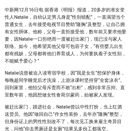
g
中新网12月16日电 据香港《明报》报道，20多岁的准女变
s
性人Natalie，自幼认定男儿身是“性别错配”，一直渴望当个
普通女生，去年接受电视节目赞助“隆胸”及整型，让自己拥
e
有女性胴体。他称，父母一直拒接受他，数年前又要求他娶
a
妻，因Natalie一口拒绝而一度被赶出家门，现已没与家人
联络。如今，他希望其他父母可包容子女，“有些婴儿出生
r
都有残缺，父母都将他们养育成人，为何要执着子女性别，
c
不能赋予爱心？”
h
Natalie说曾被迫入读寄宿学校，因“我是女生”想保护身体，
每晚趁同学睡觉后才洗澡，上游泳课时坚持穿“全套泳衣”。
回到家里，他怕父母斥责而不敢“出柜”，感到非常压抑。直
至数年前，他因想做女性食荷尔蒙药，始被家人发现。
被赶出家门，踏进社会，Natalie曾以中性打扮，当上红酒
送货员。他因“做回自己”作女性装扮，去年亦“隆胸”整型，
但身份证上的男性性别改不了，每次见工换来雇主奇异目
光，问他“你去男厕还是女厕”结果见多份工都落空。