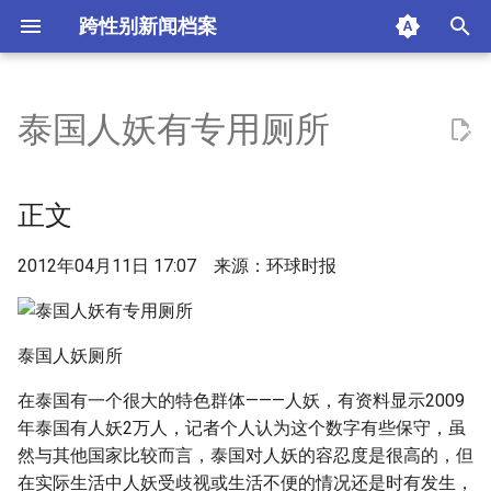
跨性别新闻档案
I
n
泰国人妖有专用厕所
正文
i
t
摘要与附加信息
正文
i
附加信息 [Processed Page
2012年04月11日 17:07 来源：环球时报
a
Metadata]
l
i
泰国人妖厕所
z
在泰国有一个很大的特色群体———人妖，有资料显示2009
年泰国有人妖2万人，记者个人认为这个数字有些保守，虽
i
然与其他国家比较而言，泰国对人妖的容忍度是很高的，但
n
在实际生活中人妖受歧视或生活不便的情况还是时有发生，