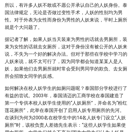
g
所以，有许多人妖不敢或不愿公开承认自己的人妖身份。泰
国法律规定，无论是否做过变性手术，人妖的性别均为男
s
性。对于外表为女性而身份为男性的人妖来说，平时上厕所
e
就是个大问题了。
a
据记者了解，如果人妖当天装束为男性的话就去男厕所，装
束为女性的话就去女厕所，这对于身份没有被公开的人妖来
r
说，不失为一个好的解决办法。但对于那些在学校中学习的
c
人妖来说，就不太可行了，因为同学都会知道某某人是人
h
妖，如果他们去男厕所就时常会受到男同学的欺负、去女厕
所会招致女同学的反感。
如何解决在校人妖学生的如厕问题呢？泰国部分学校进行了
有益的尝试。2003年，泰国清迈的工商学校在泰国建造了
第一个专供本校人妖学生使用的“人妖厕所”，并命名为“粉红
莲花厕所”，此举在泰国开创了启用人妖专用厕所的先河。
在谈到为何为2000名在校学生中的14名人妖专门设立“人妖
厕所”时，该校负责人差德先生表示：“这些人妖学生如果使