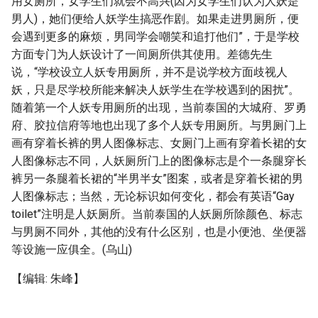
用女厕所，女学生们就会不高兴(因为女学生们认为人妖是
男人)，她们便给人妖学生搞恶作剧。如果走进男厕所，便
会遇到更多的麻烦，男同学会嘲笑和追打他们”，于是学校
方面专门为人妖设计了一间厕所供其使用。差德先生
说，“学校设立人妖专用厕所，并不是说学校方面歧视人
妖，只是尽学校所能来解决人妖学生在学校遇到的困扰”。
随着第一个人妖专用厕所的出现，当前泰国的大城府、罗勇
府、胶拉信府等地也出现了多个人妖专用厕所。与男厕门上
画有穿着长裤的男人图像标志、女厕门上画有穿着长裙的女
人图像标志不同，人妖厕所门上的图像标志是个一条腿穿长
裤另一条腿着长裙的“半男半女”图案，或者是穿着长裙的男
人图像标志；当然，无论标识如何变化，都会有英语“Gay
toilet”注明是人妖厕所。当前泰国的人妖厕所除颜色、标志
与男厕不同外，其他的没有什么区别，也是小便池、坐便器
等设施一应俱全。(乌山)
【编辑: 朱峰】