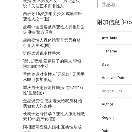
被指"男不男女不女"，男旦怎么
胜感激。
说？关注艺术而非性别
西班牙16岁少年变少女 成最年轻
变性人之一(图)
附加信息 [Proce
赴泰中国游客被两变性人拥抱后丢
失项链 警方调查
Attribute
越南变性人裸体站警车旁秀身材
引众人围观(图)
Filename
近距离透视变性手术
"酷儿"曹靖:爱穿裙子的男人 李银
Size
河:自由地生活
里约奥运对变性人“开绿灯” 无需手
Archived Date
术即可参加奥运
重庆男子患假两性畸形 过22年“双
Original Link
性”生活(图)
金星谈变性:感谢老天给我身材,给
Author
我做女人的条件
长胡子还能怀孕？变性人服用雄激
Region
素10年后产女(图)
阿根廷两变性人婚礼 互换性别成
Date