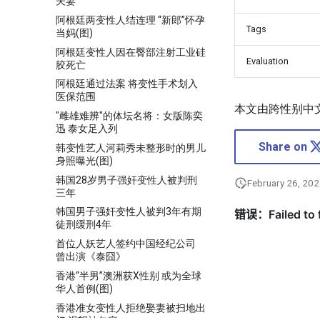
夫妻
阿根廷两变性人结连理 “新郎”怀孕
Tags
当妈(图)
阿根廷变性人因在臀部注射工业硅
Evaluation
胶死亡
阿根廷通过法案 将变性手术划入
医保范围
本文由跨性别中
"雌雄难辨"的体坛名将：女版陈奕
迅 泰女足入列
Share on
韩变性艺人河莉秀未整形时的男儿
身照曝光(图)
韩国28岁男子强奸变性人被判刑
February 26, 20
三年
韩国男子强奸变性人被判3年有期
徒刑缓刑4年
首位人妖艺人签约中国经纪公司
曾出演《泰囧》
香港“半男”澳洲获X性别 或为全球
华人首例(图)
香港准女变性人拒绝娶妻被扫地出