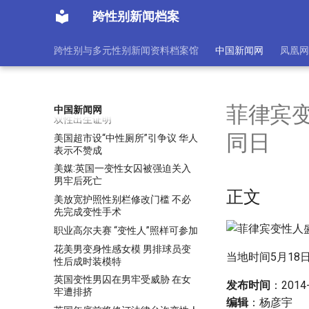
美国格斗女皇承认实为变性人 曾
跨性别新闻档案
为美海军二等兵
美国空军放松针对变性人服兵役限
跨性别与多元性别新闻资料档案馆
中国新闻网
凤凰网
制规定
美国第2例变性人怀孕 下月自然分
娩惊呆医生（图)
美国纽约一名双性人获发全美首张
菲律宾变
中国新闻网
双性出生证明
同日
美国超市设“中性厕所”引争议 华人
表示不赞成
美媒:英国一变性女囚被强迫关入
男牢后死亡
正文
美放宽护照性别栏修改门槛 不必
先完成变性手术
职业高尔夫赛 “变性人”照样可参加
花美男变身性感女模 男排球员变
当地时间5月1
性后成时装模特
英国变性男囚在男牢受威胁 在女
发布时间
：2014-
牢遭排挤
编辑
：杨彦宇