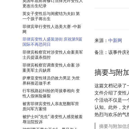
英国年底前将修订法律允许变性人
更改出生纪录
英女子变性后与闺蜜结为夫妇 第
一个孩子将出生
菲律宾举行变性人选美大赛 -中新
网
菲律宾变性人盛装游街 庆祝第9届
来源：
中新网
国际不再恐同日
备注：该事件庆
菲律宾检察官对涉变性人命案美军
士兵提谋杀指控
菲律宾检察官调查变性人命案 涉
案美军士兵缺席
摘要与附
萨摩亚变性球员仍效力男足 为世
界杯推迟做手术
这篇文档记录了
行车线路起纠纷的哥拔拳相向 变
文件介绍了变性
性人假体险爆裂
个活动不仅是一
被害菲律宾变性人亲友怒翻军营
认知。此外，文
质问军方案情
热烈与欢乐的气
被护士叫“先生” 港变性人感觉被羞
辱法院投诉
摘要与附加信