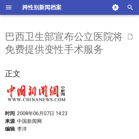
跨性别新闻档案
I
n
巴西卫生部宣布公立医院将
正文
i
免费提供变性手术服务
t
摘要与附加信息
i
正文
附加信息 [Processed Page
a
Metadata]
l
i
z
时间
: 2008年06月07日 14:23
来源
: 中国新闻网
i
编辑
: 李洋
n