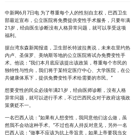
g
中新网6月7日电 为了尊重每个人的性别自主权，巴西卫生
s
部最近宣布，公立医院将免费提供变性手术服务，只要年满
e
21岁，经由医生诊断没有人格异常问题，就可以享受这项
福利。
a
据台湾东森新闻报道，卫生部长特波拉奥说，未来在里约热
r
内卢、圣保罗、美纳斯等地的公立医院将试办免费变性手
c
术。他说：“我们本月底应该提出该政策，尊重每个市民的
h
独特性与性向，我们将于某特定医疗中心、大学医院，在公
共健康体系下，提供免费变性手术给需要的市民。”
想要变性的民众必须年满21岁，经由医师诊断，没有人格
异常问题，就可以进行手术，不过巴西民众对于政府这项政
策褒贬不一。
一名巴西人说：“如果有人想变性，我同意他们这么做，虽
然我不会动这种手术。”不过也有人持反对意见，另外一名
巴西人说：“做事不应该为抗上帝旨意，如果上帝要我当女