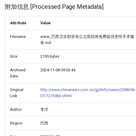
附加信息 [Processed Page Metadata]
Attribute
Value
Filename
www_巴西卫生部宣布公立医院将免费提供变性手术服
务.md
Size
2195 bytes
Archived
2024-11-08 09:05:44
Date
Original
http://www.chinanews.com.cn/gj/lmfz/news/2008/06-
Link
07/1275460.shtml
Author
李洋
Region
巴西