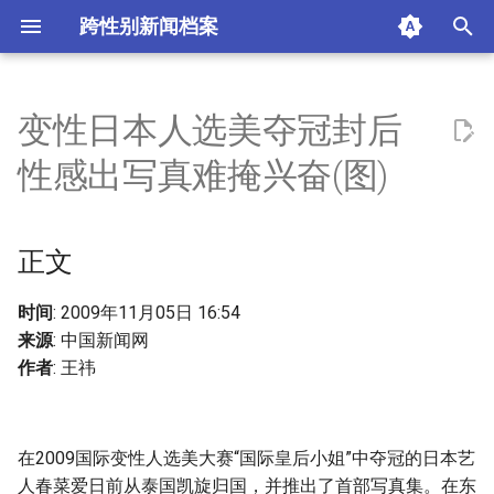
跨性别新闻档案
I
n
变性日本人选美夺冠封后
正文
i
性感出写真难掩兴奋(图)
t
相关新闻
i
正文
摘要与附加信息
a
附加信息 [Processed Page
l
时间
: 2009年11月05日 16:54
Metadata]
来源
: 中国新闻网
i
作者
: 王祎
z
i
在2009国际变性人选美大赛“国际皇后小姐”中夺冠的日本艺
n
人春菜爱日前从泰国凯旋归国，并推出了首部写真集。在东