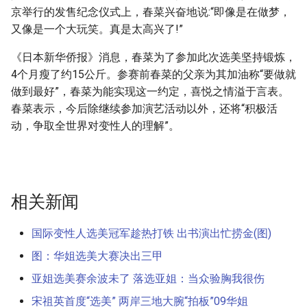
g
京举行的发售纪念仪式上，春菜兴奋地说:“即像是在做梦，
又像是一个大玩笑。真是太高兴了!”
s
《日本新华侨报》消息，春菜为了参加此次选美坚持锻炼，
e
4个月瘦了约15公斤。参赛前春菜的父亲为其加油称“要做就
a
做到最好”，春菜为能实现这一约定，喜悦之情溢于言表。
春菜表示，今后除继续参加演艺活动以外，还将“积极活
r
动，争取全世界对变性人的理解”。
c
h
相关新闻
国际变性人选美冠军趁热打铁 出书演出忙捞金(图)
图：华姐选美大赛决出三甲
亚姐选美赛余波未了 落选亚姐：当众验胸我很伤
宋祖英首度“选美” 两岸三地大腕“拍板”09华姐