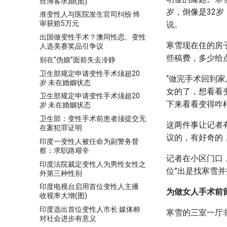
丝博客求婚(图)
岁，倒像是32
准变性人与医院发生官司纠纷 终
审获赔5万元
说。
出国做变性手术？澳同性恋、变性
寒雪现在住的房
人选美赛奖品引争议
些稿费，多少给
别在“伪娘”面前失去冷静
卫生部规定申请变性手术须超20
“做完手术回到家
岁 未在婚姻状态
女的了，想看看
卫生部规定申请变性手术须超20
下来看看变得咋
岁 未在婚姻状态
卫生部：变性手术前患者须提交无
这两件事让记者
在案犯罪证明
议的，有好奇的
印度一变性人被任命为副警务督
察：求职路艰辛
记者在小区门口
印度法院裁定变性人为男性女性之
位”出是找寒雪并
外第三种性别
印度电视台启用首位变性人主播
为做女人手术前
收视率大增(图)
印度选出首位变性人市长 媒体称
寒雪的三室一厅
对社会进步有意义