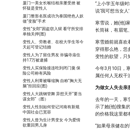
厦门一美女长喉结相亲屡受挫 被
“上小学五年级
怀疑是变性人
说‘我可想当女人
厦门整形名医成功为泰国绝色人妖
做“变脸”手术
寒雪说，她(他
变性“女郎”因盗窃入狱 看守所安排
长筒袜，有眉笔、
单独关押(图)
寒雪婚前就喜欢
变性人、劳教者、在校大学生等今
天起可登记结婚
穿得那么艳，恁
变性人为了留住男友 诈骗寺庙住
变性的欲望，只
持17万被逮捕
变性人买保险接连吃到闭门羹 保
今年3月10日
险公司称有风险
属任何人无权干
变性人利菁被曝缩胸 自称"胸大无
脑"拒回应(图)
为做女人失去亲
变性人大跳钢管舞 异想天开"要当
谋女郎"（图）
去年的一天，寒
示了她(他)搜
变性人性别如何登记河南有新规
中国社会已宽容
的价格我这里都有
变性人曾为生计男变女 今为爱情
欲重回男儿身
“如果母亲健在