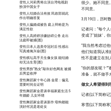
很少。她不同意
变性人河莉秀将出演台湾电视剧
扮演中国女子
不同意。
变性人结婚合法有效 民政部就此
作出明确答复
3月19日，历
变性人骗婚成被告 庭上辩称是为
记者问：“每个
满足性欲
变成了‘姐妹’，
变性人高婷婷涉嫌妨碍公务 走出
法庭即被捕(图)
“我当然考虑过
变性日本人选美夺冠封后 性感出
写真难掩兴奋(图)
他们知道我认准
性不是建立在别
变性棋坛高手天生像女孩 能结婚
却无法生育(图)
“你的朋友呢？
变性男扮“熟女”敲诈好色网友 被捕
后男监收押
准备，就不做手
变性舞蹈家十年心路 金星：偏见
做女人希望得到
需要时间去证明
变性舞蹈家金星谈幸福家庭生活:5
记者(以下简称
年婚龄 儿女环绕
变性舞蹈家金星谈新作:母狗都能
寒雪(以下简称寒
演好何况是老处女