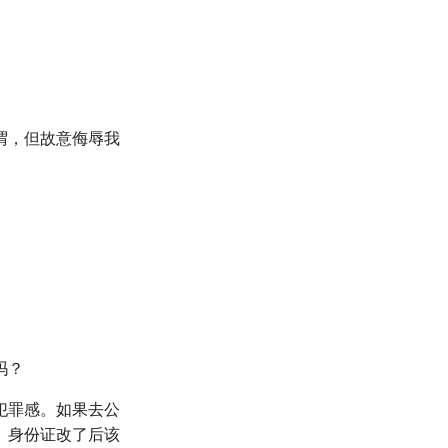
谓，但故意侮辱我
吗？
犯罪感。如果去公
。身份证改了后该