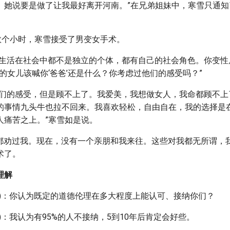
。她说要是做了让我最好离开河南。”在兄弟姐妹中，寒雪只通知
时数个小时，寒雪接受了男变女手术。
人生活在社会中都不是独立的个体，都有自己的社会角色。你变性
你的女儿该喊你‘爸爸’还是什么？你考虑过他们的感受吗？”
他们的感受，但是顾不上了。我爱美，我想做女人，我命都顾不上了
的事情九头牛也拉不回来。我喜欢轻松，自由自在，我的选择是
人痛苦之上。”寒雪如是说。
”“都劝过我。现在，没有一个亲朋和我来往。这些对我都无所谓，
术了。
理解
记)：你认为既定的道德伦理在多大程度上能认可、接纳你们？
)：我认为有95%的人不接纳，5到10年后肯定会好些。