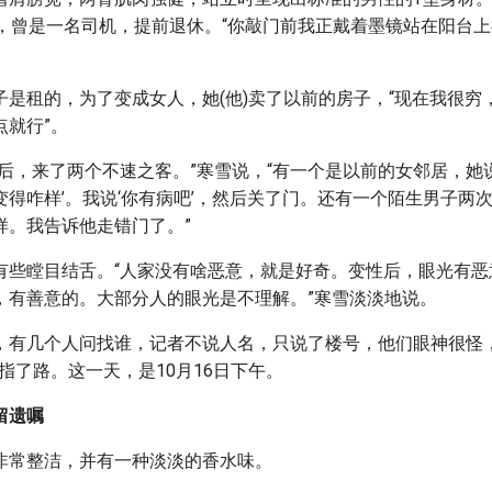
岁，曾是一名司机，提前退休。“你敲门前我正戴着墨镜站在阳台上
子是租的，为了变成女人，她(他)卖了以前的房子，“现在我很穷
点就行”。
后，来了两个不速之客。”寒雪说，“有一个是以前的女邻居，她
变得咋样’。我说‘你有病吧’，然后关了门。还有一个陌生男子两
样。我告诉他走错门了。”
有些瞠目结舌。“人家没有啥恶意，就是好奇。变性后，眼光有恶
，有善意的。大部分人的眼光是不理解。”寒雪淡淡地说。
，有几个人问找谁，记者不说人名，只说了楼号，他们眼神很怪，
指了路。这一天，是10月16日下午。
留遗嘱
非常整洁，并有一种淡淡的香水味。