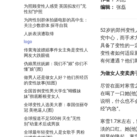
为照顾变性人感受 英国拟发行“无
编辑：
张磊
性别”护照
为跨性别群体拍摄电影的高中生：
关注少数群体 探寻自我
52岁的郑州变
人妖表演遭取缔
究中心，而手术
logo
具备了变性的一
传黄海波嫖娼事件女主角是变性人
变性者如何适应
网友大跌眼镜
有何遭遇？他们
伪娘黑丝妩媚：我们不“娘” 你们不
懂“娘”(图)
为做女人变卖房
做男人还是做女人好？他们所经历
的变性故事(组图)
尽管在面对寒雪
全国首例变性男大学生"蝴蝶妹
在喝了一口她(
妹"彻底断根变女人
说明，什么也不
全球变性人选美大赛：泰国佳丽夺
经“内急”。
冠 美艳逼人(图)
全球报道不足500例 天生“无性
寒雪1.7米左右
别”幼童术后成男孩
淡的口红。她(
全球最年轻变性人是女歌手 男粉
明显的隆起。寒