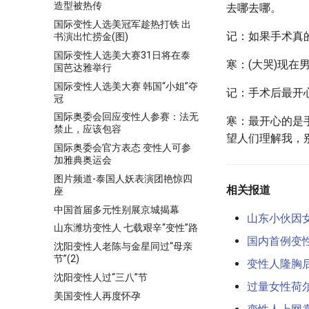
造型被热传
去哪去哪。
国际变性人选美冠军趁热打铁 出
记：如果手术真
书演出忙捞金(图)
国际变性人选美大赛31日将在泰
寒：(大哭)现在
国芭达雅举行
国际变性人选美大赛 韩国“小姐”夺
记：手术后最开
冠
国际奥委会回应变性人参赛：法无
寒：最开心的是
禁止，应该包容
望人们理解我，
国际奥委会官方表态 变性人可参
加雅典奥运会
图片频道-泰国人妖表演团艳惊四
相关报道
座
中国首届多元性别展京城揭幕
山东小伙因
山东潍坊变性人 七载艰辛“变性”路
国内首例变
沈阳变性人老陈与金星同过“母亲
节”(2)
变性人隆胸后
沈阳变性人过“三八”节
过量女性荷
美国变性人再度怀孕