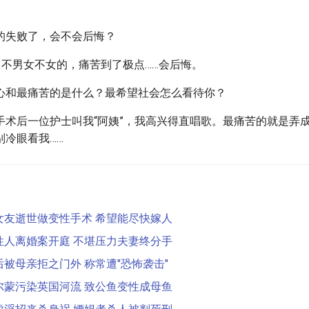
的失败了，会不会后悔？
男不男女不女的，痛苦到了极点……会后悔。
心和最痛苦的是什么？最希望社会怎么看待你？
手术后一位护士叫我“阿姨”，我高兴得直唱歌。最痛苦的就是弄
别冷眼看我……
女友逝世做变性手术 希望能尽快嫁人
性人离婚案开庭 不堪压力夫妻终分手
被母亲拒之门外 称常遭"恐怖袭击"
尔蒙污染英国河流 致公鱼变性成母鱼