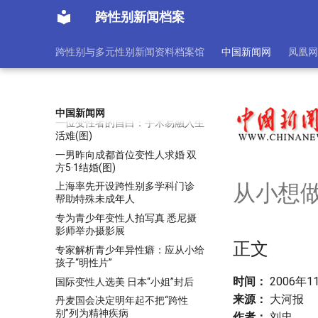
最美变性人”
跨性别新闻档案
《红高粱》演员"灵儿"被曝是变性
人 曾做变性手术
跨性别与多元性别新闻资料档案馆
中国新闻网
凤凰网
《红高粱》演员解惠清否认是“变
性人”（图）
疯狂的较量——变性人选美
【图刊】缤纷丽人——变性人选美
中国新闻网
一位变性者的自白：手术易融入生
活难(图)
一男昨向成都首位变性人求婚 双
方5·1结婚(图)
从小想做
上海率先开设跨性别多学科门诊
帮助特殊未成年人
专为青少年变性人拍写真 悉尼摄
影师举办摄影展
正文
专家解析青少年异性癖：应从小给
孩子“明性片”
时间：
2006年11
国际变性人选美 日本“小姐”封后
来源：
大河报
丹麦国会决定明年起不把“跨性
别”列为精神疾病
作者：
刘忠