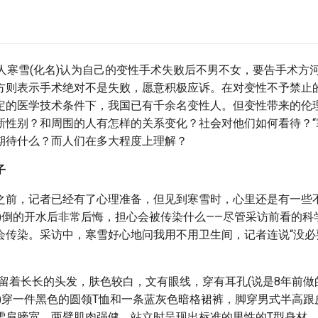
性人寒雪(化名)认为自己的变性手术失败后不男不女，要告手术方
方则表示手术绝对不是失败，愿意积极应诉。在对变性不予禁止
定的医学技术条件下，我国已有千余名变性人。但变性带来的伦
新性别？和周围的人有怎样的关系变化？社会对他们如何看待？“
期待什么？而人们在多大程度上理解？
子
之前，记者已经有了心理准备，但见到寒雪时，心里还是有一些
他)倒的开水后非常后悔，担心会被传染什么——尽管采访前看的科
会传染。采访中，寒雪好心地问我用不用卫生间，记者连说“没必要
，留着长长的头发，肤色较白，文有眼线，穿有耳孔(说是8年前做
他)穿一件黑色的圆领T恤和一条蓝灰色暗格裙裤，脚穿男式半高跟
雪肩膀宽，两臂肌肉强健，站立时呈现出标准的男性的T型身材。她