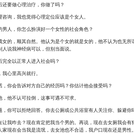
后还要做心理治疗，你做了吗？
理咨询，我也觉得心理定位应该是个女人。
的男人，你怎么扮演好一个女性的社会角色？
成女的，顺其自然。他认为是个女的就是女的，他不认为也无所
别人说我神经病可以，但别当面说。
后完全以正常人进入社会吗？
，我心里高兴就行。
话，你会告诉对方自己的经历吗？你估计他会接受吗？
他，他不认可拉倒，这事可遇不可求。
题，你可以拒绝回答。你去公厕或公共浴室有人关注你、躲避你
在让我咋去？现在肯定把我当个男的。再说，现在去女厕我会有
人家现在会当我是流氓，去女池也不合适，我户口现在还是男性