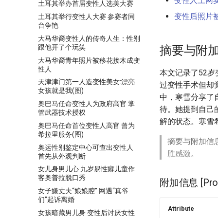
变性人上网
土耳其举办首届变性人选美大赛
变性后照片
土耳其举行变性人大赛 参赛者同
台争艳
大马华裔变性人的传奇人生：性别
跟他开了个玩笑
摘要与附
大马华裔青年照片被移花接木成变
性人
本文记录了52
天津津门第一人造变性美女:漂亮
过变性手术但却
女孩就是我(图)
中，寒雪分享了
奥巴马任命变性人为政府高官 掌
待。她提到自己
管武器技术授权
解的状态。寒雪
奥巴马任命首位变性人高官 曾为
希拉里服务(图)
摘要与附加信
奥运性别鉴定中心可查出变性人
胜感激。
首先从外观判断
女儿身男儿心 九岁易性癖儿童作
客奥普拉脱口秀
附加信息 [Proce
女子嫌丈夫“娘娘腔” 网遇“真爷
们”起诉离婚
Attribute
女孩暗藏男儿身 变性后讨厌女性