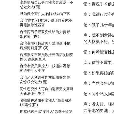
变装皇后自认是同性恋异装癖：不
记：据说手术前
想做女人(图)
只为做个变性人 转眼成为阶下囚
寒：我进行过心
台湾“跨性别者”改身份证性别或不
记：做了几十年
再需摘除性器官
台湾两男子双双变性结为夫妻 婚
寒：我不刻意装
姻有效（图）
的人格就不行。
台湾变性模特甜美可爱现身 斗艳
妩媚河莉秀(图)(3)
记：你希望变性
台湾嘉义市议员涉嫌开酒店剥削变
性人 遭羁押禁见
寒：这并不重要
台湾市议员操控人口贩运集团 涉
胁迫变性人卖淫
记：如果再婚的
台湾艺人利菁变性前旧照曝光 网
友惊叹变化大(图)
寒：当然会告诉
同性恋变性人可自由选择男女厕所
美新法令引争议
记：问个私人问
名嘴爆称港姐有变性人 “最美丽港
寒：没去过。现
姐”震惊(图)
共浴池的男池，
周杰伦选角出“变性人”男选手长发