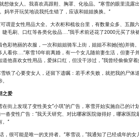
时就想做女人。我喜欢高跟鞋、胸罩、化妆品。”寒雪的眼里流露出
’。妈半开玩笑地说我托生错了，应该和姐姐换换。”
)家可谓是女性用品大全。大衣柜和梳妆台里，有数量众多、五颜
睫毛刷、口红等各类化妆品……“我手术前还花了2000元买了块
着色彩艳丽的衣服，一次和姐姐骑车上街，姐姐不和她(他)并骑。
多人看你……”寒雪10年前离婚，有一个女儿随前妻生活，但妻子
知道他喜欢女性用品，爱抹口红，但没干涉过，“我曾经偷偷穿着
，寒雪铁了心要变女人，还留下遗嘱：若手术失败，就把我的尸体
涉。
朋之爱
雪在街上发现了变性美女“小琪”的广告，寒雪开始实施自己的计
集的一沓变性广告：“我天天研究、对比哪家医院做得好，哪家医院
。”
的话，很可能是唯一的支持者。”寒雪说，“我通知了已经成年的女