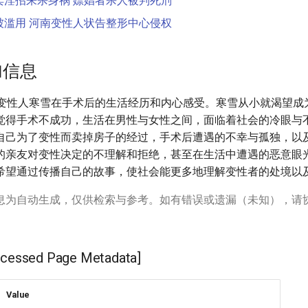
卖淫招来杀身祸 嫖娼者杀人被判死刑
被滥用 河南变性人状告整形中心侵权
加信息
岁变性人寒雪在手术后的生活经历和内心感受。寒雪从小就渴望成
觉得手术不成功，生活在男性与女性之间，面临着社会的冷眼与
自己为了变性而卖掉房子的经过，手术后遭遇的不幸与孤独，以
的亲友对变性决定的不理解和拒绝，甚至在生活中遭遇的恶意眼
希望通过传播自己的故事，使社会能更多地理解变性者的处境以
息为自动生成，仅供检索与参考。如有错误或遗漏（未知），请
ssed Page Metadata]
Value