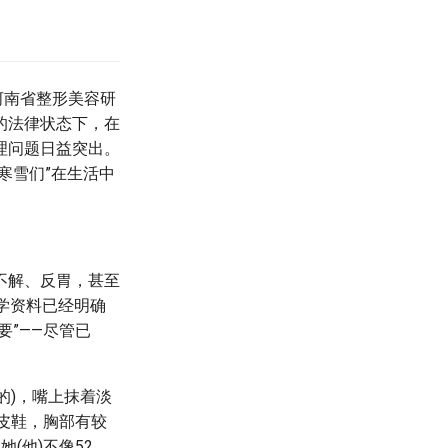
河南省整形美容研
的法律状态下，在
理问题日益突出。
寒雪们”在生活中
不解、反胃，甚至
学资料已经明确
”——尽管已
的)，嘴上抹着淡
皮鞋，胸部有较
(他)不像52