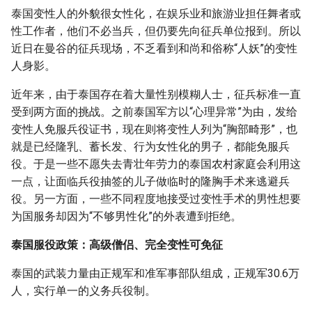
泰国变性人的外貌很女性化，在娱乐业和旅游业担任舞者或
性工作者，他们不必当兵，但仍要先向征兵单位报到。所以
近日在曼谷的征兵现场，不乏看到和尚和俗称“人妖”的变性
人身影。
近年来，由于泰国存在着大量性别模糊人士，征兵标准一直
受到两方面的挑战。之前泰国军方以“心理异常”为由，发给
变性人免服兵役证书，现在则将变性人列为“胸部畸形”，也
就是已经隆乳、蓄长发、行为女性化的男子，都能免服兵
役。于是一些不愿失去青壮年劳力的泰国农村家庭会利用这
一点，让面临兵役抽签的儿子做临时的隆胸手术来逃避兵
役。另一方面，一些不同程度地接受过变性手术的男性想要
为国服务却因为“不够男性化”的外表遭到拒绝。
泰国服役政策：高级僧侣、完全变性可免征
泰国的武装力量由正规军和准军事部队组成，正规军30.6万
人，实行单一的义务兵役制。