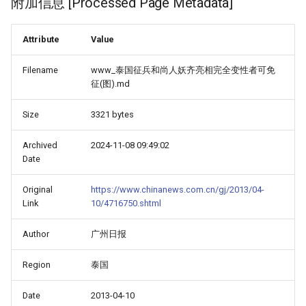
附加信息 [Processed Page Metadata]
Attribute
Value
Filename
www_泰国征兵和尚人妖齐亮相完全变性者可免
征(图).md
Size
3321 bytes
Archived
2024-11-08 09:49:02
Date
Original
https://www.chinanews.com.cn/gj/2013/04-
Link
10/4716750.shtml
Author
广州日报
Region
泰国
Date
2013-04-10