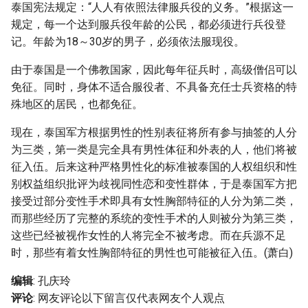
泰国宪法规定：“人人有依照法律服兵役的义务。”根据这一
规定，每一个达到服兵役年龄的公民，都必须进行兵役登
记。年龄为18～30岁的男子，必须依法服现役。
由于泰国是一个佛教国家，因此每年征兵时，高级僧侣可以
免征。同时，身体不适合服役者、不具备充任士兵资格的特
殊地区的居民，也都免征。
现在，泰国军方根据男性的性别表征将所有参与抽签的人分
为三类，第一类是完全具有男性体征和外表的人，他们将被
征入伍。后来这种严格男性化的标准被泰国的人权组织和性
别权益组织批评为歧视同性恋和变性群体，于是泰国军方把
接受过部分变性手术即具有女性胸部特征的人分为第二类，
而那些经历了完整的系统的变性手术的人则被分为第三类，
这些已经被视作女性的人将完全不被考虑。而在兵源不足
时，那些有着女性胸部特征的男性也可能被征入伍。(萧白)
编辑
: 孔庆玲
评论
: 网友评论以下留言仅代表网友个人观点