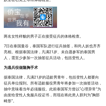
g
s
e
a
两名女性样貌的男子正在接受征兵的体格检查。
r
7日在泰国曼谷，泰国军队进行征兵抽签，和尚人妖也齐齐
c
亮相。根据泰国法律，凡满21岁、未自愿参军的泰国男
h
人，需至少参加一次抽签征兵活动，包括变性人。
为逃兵役做隆胸手术
据泰国法律，凡满21岁的适龄男青年，包括变性人都要向
征兵单位报到。所有适龄服役男青年将参加一次抽签活动，
抽中意味着当年必须服役。此前泰国军方曾以“心理异常”为
由发给变性人免服兵役证书，而现在将此类人群列为“胸部
畸形”。