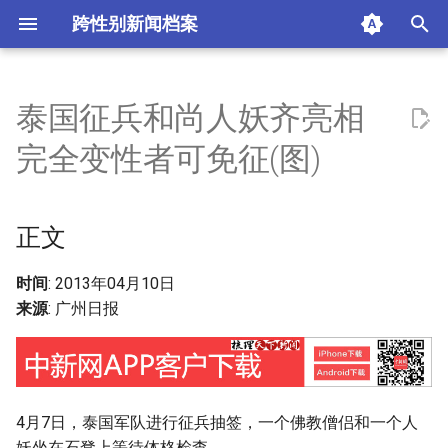
跨性别新闻档案
I
n
泰国征兵和尚人妖齐亮相
正文
i
完全变性者可免征(图)
t
摘要与附加信息
i
正文
附加信息 [Processed Page
a
Metadata]
l
时间
: 2013年04月10日
来源
: 广州日报
i
z
i
4月7日，泰国军队进行征兵抽签，一个佛教僧侣和一个人
n
妖坐在石凳上等待体格检查。